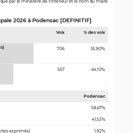
iqué par le ministère de l'Intérieur et le nom du maire
cipale 2026 à Podensac [DEFINITIF]
Voix
% des voix
s)
706
55,90%
557
44,10%
Podensac
58,47%
41,53%
otes exprimés)
1,92%