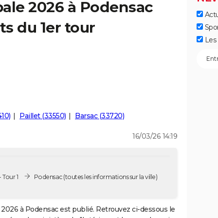
pale 2026 à Podensac
Actu
ts du 1er tour
Spo
Les 
410)
Paillet (33550)
Barsac (33720)
16/03/26 14:19
 Tour 1
Podensac
(toutes les informations sur la ville)
2026 à Podensac est publié. Retrouvez ci-dessous le