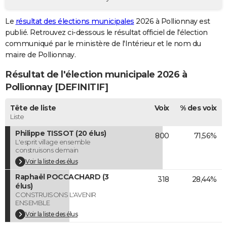
City break
Voyage de noces
Climat
Destinations
Voyage nature
Forum
+
PHOTO
Le
résultat des élections municipales
2026 à Pollionnay est
publié. Retrouvez ci-dessous le résultat officiel de l'élection
GUIDES D'ACHAT
communiqué par le ministère de l'Intérieur et le nom du
BONS PLANS
maire de Pollionnay.
Résultat de l'élection municipale 2026 à
CARTE DE VOEUX
Pollionnay [DEFINITIF]
Carte Bonne année
Carte Pâques
Carte de Noël
Carte Saint-Valentin
Carte d'anniversaire
DICTIONNAIRE
Tête de liste
Voix
% des voix
Biographies
Expressions
Dictionnaire
Citations
Proverbes
PROGRAMME TV
Liste
Philippe TISSOT (20 élus)
800
71,56%
COPAINS D'AVANT
L'esprit village ensemble
construisons demain
Se connecter
Collèges
Universités
Service militaire
S'inscrire
Lycées
Primaires
Entreprises
Avis de recherche
AVIS DE DÉCÈS
Voir la liste des élus
Raphaël POCCACHARD (3
FORUM
318
28,44%
élus)
CONSTRUISONS L'AVENIR
Lifestyle
Sport
Television
Cinema
Bricolage
Culture
Auto
Voyage
ENSEMBLE
Voir la liste des élus