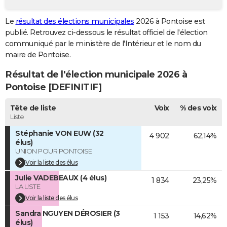
City break
Voyage de noces
Climat
Destinations
Voyage nature
Forum
+
PHOTO
Le
résultat des élections municipales
2026 à Pontoise est
publié. Retrouvez ci-dessous le résultat officiel de l'élection
GUIDES D'ACHAT
communiqué par le ministère de l'Intérieur et le nom du
BONS PLANS
maire de Pontoise.
Résultat de l'élection municipale 2026 à
CARTE DE VOEUX
Pontoise [DEFINITIF]
Carte Bonne année
Carte Pâques
Carte de Noël
Carte Saint-Valentin
Carte d'anniversaire
DICTIONNAIRE
Tête de liste
Voix
% des voix
Biographies
Expressions
Dictionnaire
Citations
Proverbes
PROGRAMME TV
Liste
Stéphanie VON EUW (32
4 902
62,14%
COPAINS D'AVANT
élus)
UNION POUR PONTOISE
Se connecter
Collèges
Universités
Service militaire
S'inscrire
Lycées
Primaires
Entreprises
Avis de recherche
AVIS DE DÉCÈS
Voir la liste des élus
FORUM
Julie VADEBEAUX (4 élus)
1 834
23,25%
LA L!STE
Lifestyle
Sport
Television
Cinema
Bricolage
Culture
Auto
Voyage
Voir la liste des élus
Sandra NGUYEN DÉROSIER (3
1 153
14,62%
élus)