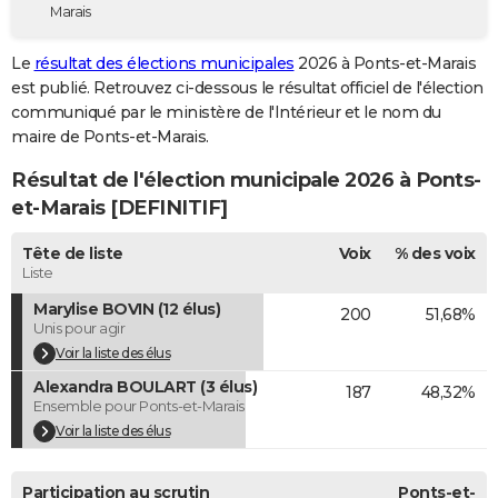
Marais
City break
Voyage de noces
Climat
Destinations
Voyage nature
Forum
+
PHOTO
Le
résultat des élections municipales
2026 à Ponts-et-Marais
GUIDES D'ACHAT
est publié. Retrouvez ci-dessous le résultat officiel de l'élection
communiqué par le ministère de l'Intérieur et le nom du
BONS PLANS
maire de Ponts-et-Marais.
CARTE DE VOEUX
Résultat de l'élection municipale 2026 à Ponts-
Carte Bonne année
Carte Pâques
Carte de Noël
Carte Saint-Valentin
Carte d'anniversaire
et-Marais [DEFINITIF]
DICTIONNAIRE
Biographies
Expressions
Dictionnaire
Citations
Proverbes
Tête de liste
Voix
% des voix
PROGRAMME TV
Liste
COPAINS D'AVANT
Marylise BOVIN (12 élus)
200
51,68%
Unis pour agir
Se connecter
Collèges
Universités
Service militaire
S'inscrire
Lycées
Primaires
Entreprises
Avis de recherche
AVIS DE DÉCÈS
Voir la liste des élus
Alexandra BOULART (3 élus)
FORUM
187
48,32%
Ensemble pour Ponts-et-Marais
Lifestyle
Sport
Television
Cinema
Bricolage
Culture
Auto
Voyage
Voir la liste des élus
Participation au scrutin
Ponts-et-