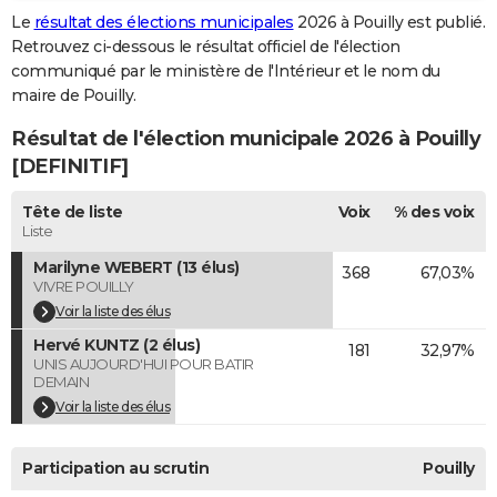
Le
résultat des élections municipales
2026 à Pouilly est publié.
City break
Voyage de noces
Climat
Destinations
Voyage nature
Forum
+
PHOTO
Retrouvez ci-dessous le résultat officiel de l'élection
communiqué par le ministère de l'Intérieur et le nom du
GUIDES D'ACHAT
maire de Pouilly.
BONS PLANS
Résultat de l'élection municipale 2026 à Pouilly
CARTE DE VOEUX
[DEFINITIF]
Carte Bonne année
Carte Pâques
Carte de Noël
Carte Saint-Valentin
Carte d'anniversaire
DICTIONNAIRE
Tête de liste
Voix
% des voix
Liste
Biographies
Expressions
Dictionnaire
Citations
Proverbes
PROGRAMME TV
Marilyne WEBERT (13 élus)
368
67,03%
VIVRE POUILLY
COPAINS D'AVANT
Voir la liste des élus
Se connecter
Collèges
Universités
Service militaire
S'inscrire
Lycées
Primaires
Entreprises
Avis de recherche
AVIS DE DÉCÈS
Hervé KUNTZ (2 élus)
181
32,97%
UNIS AUJOURD'HUI POUR BATIR
DEMAIN
FORUM
Voir la liste des élus
Lifestyle
Sport
Television
Cinema
Bricolage
Culture
Auto
Voyage
Participation au scrutin
Pouilly