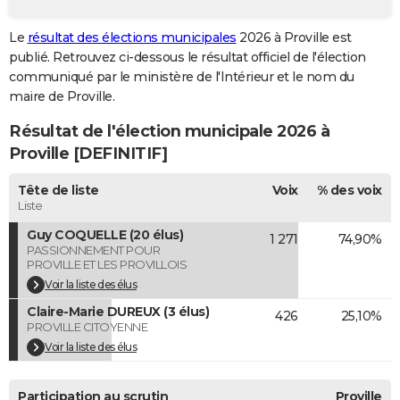
City break
Voyage de noces
Climat
Destinations
Voyage nature
Forum
+
PHOTO
Le
résultat des élections municipales
2026 à Proville est
publié. Retrouvez ci-dessous le résultat officiel de l'élection
GUIDES D'ACHAT
communiqué par le ministère de l'Intérieur et le nom du
BONS PLANS
maire de Proville.
Résultat de l'élection municipale 2026 à
CARTE DE VOEUX
Proville [DEFINITIF]
Carte Bonne année
Carte Pâques
Carte de Noël
Carte Saint-Valentin
Carte d'anniversaire
DICTIONNAIRE
Tête de liste
Voix
% des voix
Biographies
Expressions
Dictionnaire
Citations
Proverbes
PROGRAMME TV
Liste
Guy COQUELLE (20 élus)
1 271
74,90%
COPAINS D'AVANT
PASSIONNEMENT POUR
PROVILLE ET LES PROVILLOIS
Se connecter
Collèges
Universités
Service militaire
S'inscrire
Lycées
Primaires
Entreprises
Avis de recherche
AVIS DE DÉCÈS
Voir la liste des élus
Claire-Marie DUREUX (3 élus)
FORUM
426
25,10%
PROVILLE CITOYENNE
Lifestyle
Sport
Television
Cinema
Bricolage
Culture
Auto
Voyage
Voir la liste des élus
Participation au scrutin
Proville