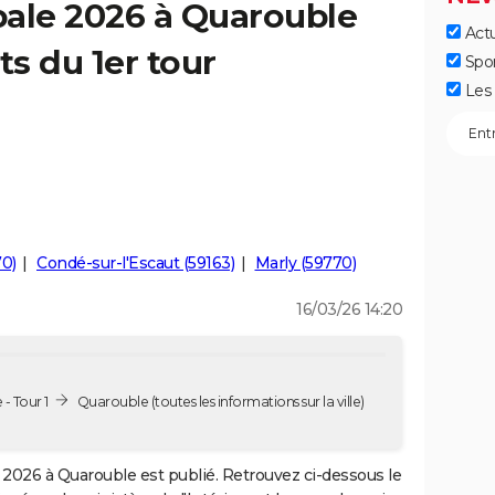
pale 2026 à Quarouble
Actu
ts du 1er tour
Spo
Les 
70)
Condé-sur-l'Escaut (59163)
Marly (59770)
16/03/26 14:20
- Tour 1
Quarouble
(toutes les informations sur la ville)
2026 à Quarouble est publié. Retrouvez ci-dessous le