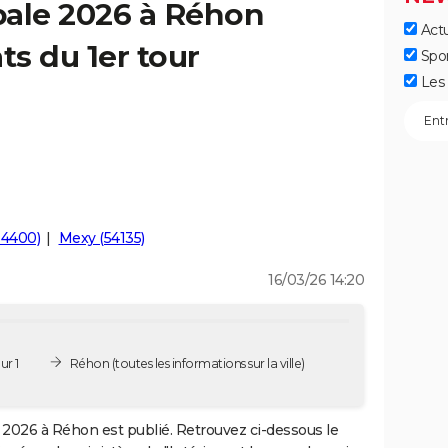
pale 2026 à Réhon
Actu
ts du 1er tour
Spo
Les 
54400)
Mexy (54135)
16/03/26 14:20
ur 1
Réhon
(toutes les informations sur la ville)
2026 à Réhon est publié. Retrouvez ci-dessous le