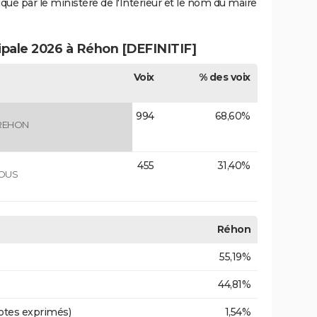
iqué par le ministère de l'Intérieur et le nom du maire
cipale 2026 à Réhon [DEFINITIF]
Voix
% des voix
994
68,60%
REHON
455
31,40%
VOUS
Réhon
55,19%
44,81%
otes exprimés)
1,54%