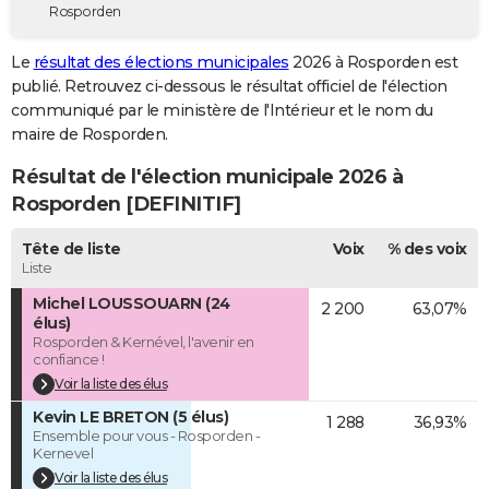
Rosporden
City break
Voyage de noces
Climat
Destinations
Voyage nature
Forum
+
PHOTO
Le
résultat des élections municipales
2026 à Rosporden est
GUIDES D'ACHAT
publié. Retrouvez ci-dessous le résultat officiel de l'élection
communiqué par le ministère de l'Intérieur et le nom du
BONS PLANS
maire de Rosporden.
CARTE DE VOEUX
Résultat de l'élection municipale 2026 à
Carte Bonne année
Carte Pâques
Carte de Noël
Carte Saint-Valentin
Carte d'anniversaire
Rosporden [DEFINITIF]
DICTIONNAIRE
Biographies
Expressions
Dictionnaire
Citations
Proverbes
Tête de liste
Voix
% des voix
PROGRAMME TV
Liste
COPAINS D'AVANT
Michel LOUSSOUARN (24
2 200
63,07%
élus)
Se connecter
Collèges
Universités
Service militaire
S'inscrire
Lycées
Primaires
Entreprises
Avis de recherche
AVIS DE DÉCÈS
Rosporden & Kernével, l'avenir en
confiance !
FORUM
Voir la liste des élus
Kevin LE BRETON (5 élus)
Lifestyle
Sport
Television
Cinema
Bricolage
Culture
Auto
Voyage
1 288
36,93%
Ensemble pour vous - Rosporden -
Kernevel
Voir la liste des élus