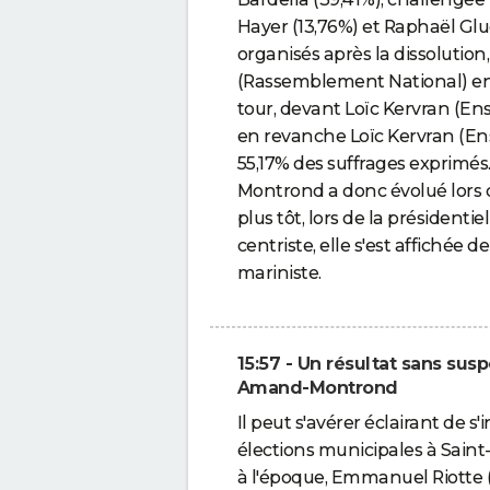
Hayer (13,76%) et Raphaël Gluc
organisés après la dissolution,
(Rassemblement National) en
tour, devant Loïc Kervran (Ens
en revanche Loïc Kervran (Ens
55,17% des suffrages exprimé
Montrond a donc évolué lors d
plus tôt, lors de la présidenti
centriste, elle s'est affichée
mariniste.
15:57 - Un résultat sans sus
Amand-Montrond
Il peut s'avérer éclairant de s
élections municipales à Sain
à l'époque, Emmanuel Riotte 