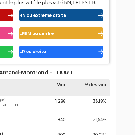
le plus voté le plus voté RN, LFI, PS, LR...
RN ou extrême droite
LREM ou centre
LR ou droite
t-Amand-Montrond - TOUR 1
Voix
% des voix
ge)
1 288
33,18%
VILLE EN
840
21,64%
e)