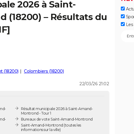
ale 2026 à Saint-
Actu
(18200) – Résultats du
Spo
Les 
IF]
t (18200)
Colombiers (18200)
22/03/26 21:02
and-
Résultat municipale 2026 à Saint-Amand-
Montrond - Tour 1
and-
Bureaux de vote Saint-Amand-Montrond
Saint-Amand-Montrond
(toutes les
informations sur la ville)