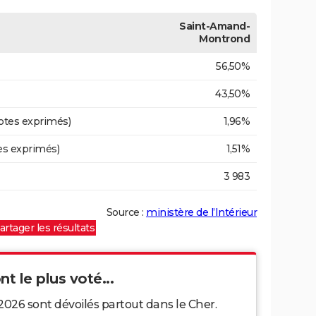
Saint-Amand-
Montrond
56,50%
43,50%
otes exprimés)
1,96%
es exprimés)
1,51%
3 983
Source :
ministère de l’Intérieur
artager les résultats
nt le plus voté...
2026 sont dévoilés partout dans le Cher.