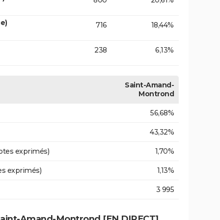
800
20,61%
e)
716
18,44%
238
6,13%
Saint-Amand-
Montrond
56,68%
43,32%
otes exprimés)
1,70%
es exprimés)
1,13%
3 995
 Saint-Amand-Montrond [EN DIRECT]