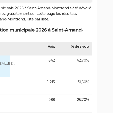
 municipale 2026 à Saint-Amand-Montrond a été dévoilé
vrez gratuitement sur cette page les résultats
nd-Montrond, liste par liste.
ection municipale 2026 à Saint-Amand-
Voix
% des voix
1 642
42,70%
VILLE EN
1 215
31,60%
988
25,70%