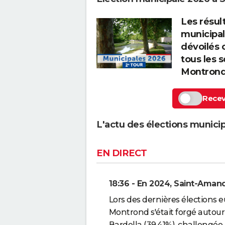
Les résul
municipa
dévoilés 
tous les 
Montrond
Recevo
L'actu des élections munic
EN DIRECT
18:36 - En 2024, Saint-Amand
Lors des dernières élections 
Montrond s'était forgé autour 
Bardella (39,41%), challengée p