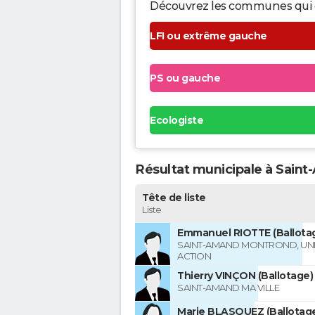
Découvrez les communes qui ont 
LFI ou extrême gauche
PS ou gauche
Ecologiste
Résultat municipale à Sain
Tête de liste
Liste
Emmanuel RIOTTE (Ballota
SAINT-AMAND MONTROND, UNE 
ACTION
Thierry VINÇON (Ballotage)
SAINT-AMAND MA VILLE
Marie BLASQUEZ (Ballotag