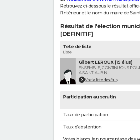
Retrouvez ci-dessous le résultat offi
l'Intérieur et le nom du maire de Sa
Résultat de l'élection muni
[DEFINITIF]
Tête de liste
Liste
Gilbert LEROUX (15 élus)
ENSEMBLE, CONTINUONS POUR 
À SAINT-AUBIN
Voir la liste des élus
Participation au scrutin
Taux de participation
Taux d'abstention
Votes blancs (en pourcentage des v