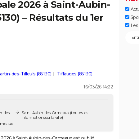
ale 2026 à Saint-Aubin-
Actu
30) – Résultats du 1er
Spo
Les 
rtin-des-Tilleuls (85130)
Tiffauges (85130)
16/03/26 14:22
n-des-
Saint-Aubin-des-Ormeaux
(toutes les
informations sur la ville)
Ormeaux
2026 à Saint-Aubin-des-Ormeaux est publié.