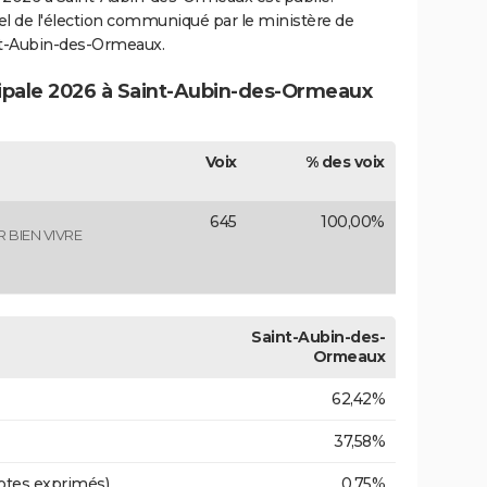
ciel de l'élection communiqué par le ministère de
int-Aubin-des-Ormeaux.
cipale 2026 à Saint-Aubin-des-Ormeaux
Voix
% des voix
645
100,00%
BIEN VIVRE
Saint-Aubin-des-
Ormeaux
62,42%
37,58%
otes exprimés)
0,75%