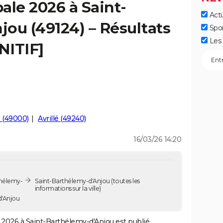
ale 2026 à Saint-
Actu
ou (49124) – Résultats
Spo
Les 
NITIF]
 (49000)
Avrillé (49240)
16/03/26 14:20
thélemy-
Saint-Barthélemy-d'Anjou
(toutes les
informations sur la ville)
d'Anjou
2026 à Saint-Barthélemy-d'Anjou est publié.