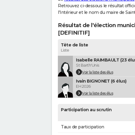
Retrouvez ci-dessous le résultat offi
l'Intérieur et le nom du maire de Sai
Résultat de l'élection muni
[DEFINITIF]
Tête de liste
Liste
Isabelle RAIMBAULT (23 élu
St Barth'Unis
Voir la liste des élus
Ivain BIGNONET (6 élus)
EH 2026
Voir la liste des élus
Participation au scrutin
Taux de participation