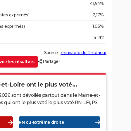
41,94%
otes exprimés)
2,17%
es exprimés)
1,03%
4 192
Source :
ministère de l’Intérieur
Partager
oir les résultats
et-Loire ont le plus voté...
2026 sont dévoilés partout dans le Maine-et-
ui ont le plus voté le plus voté RN, LFI, PS,
RN ou extrême droite