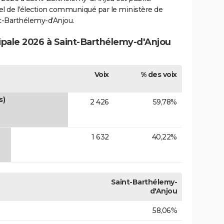
ciel de l'élection communiqué par le ministère de
nt-Barthélemy-d'Anjou.
cipale 2026 à Saint-Barthélemy-d'Anjou
Voix
% des voix
s)
2 426
59,78%
1 632
40,22%
Saint-Barthélemy-
d'Anjou
58,06%