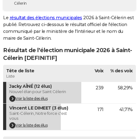
Célerin
City break
Voyage de noces
Climat
Destinations
Voyage nature
Forum
+
PHOTO
Le
résultat des élections municipales
2026 à Saint-Célerin est
GUIDES D'ACHAT
publié. Retrouvez ci-dessous le résultat officiel de l'élection
communiqué par le ministère de l'Intérieur et le nom du
BONS PLANS
maire de Saint-Célerin.
CARTE DE VOEUX
Résultat de l'élection municipale 2026 à Saint-
Carte Bonne année
Carte Pâques
Carte de Noël
Carte Saint-Valentin
Carte d'anniversaire
Célerin [DEFINITIF]
DICTIONNAIRE
Biographies
Expressions
Dictionnaire
Citations
Proverbes
Tête de liste
Voix
% des voix
PROGRAMME TV
Liste
COPAINS D'AVANT
Jacky AÎNÉ (12 élus)
239
58,29%
Nouvel élan pour Saint Célerin
Se connecter
Collèges
Universités
Service militaire
S'inscrire
Lycées
Primaires
Entreprises
Avis de recherche
AVIS DE DÉCÈS
Voir la liste des élus
Vincent LE DIMEET (3 élus)
FORUM
171
41,71%
Saint-Célerin, Notre force c'est
vous
Lifestyle
Sport
Television
Cinema
Bricolage
Culture
Auto
Voyage
Voir la liste des élus