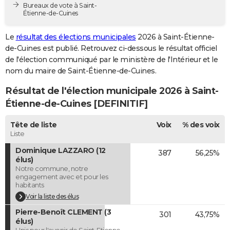
Bureaux de vote à Saint-
City break
Voyage de noces
Climat
Destinations
Voyage nature
Forum
+
PHOTO
Étienne-de-Cuines
GUIDES D'ACHAT
Le
résultat des élections municipales
2026 à Saint-Étienne-
de-Cuines est publié. Retrouvez ci-dessous le résultat officiel
BONS PLANS
de l'élection communiqué par le ministère de l'Intérieur et le
nom du maire de Saint-Étienne-de-Cuines.
CARTE DE VOEUX
Résultat de l'élection municipale 2026 à Saint-
Carte Bonne année
Carte Pâques
Carte de Noël
Carte Saint-Valentin
Carte d'anniversaire
DICTIONNAIRE
Étienne-de-Cuines [DEFINITIF]
Biographies
Expressions
Dictionnaire
Citations
Proverbes
PROGRAMME TV
Tête de liste
Voix
% des voix
Liste
COPAINS D'AVANT
Dominique LAZZARO (12
387
56,25%
Se connecter
Collèges
Universités
Service militaire
S'inscrire
Lycées
Primaires
Entreprises
Avis de recherche
AVIS DE DÉCÈS
élus)
Notre commune, notre
engagement avec et pour les
FORUM
habitants
Voir la liste des élus
Lifestyle
Sport
Television
Cinema
Bricolage
Culture
Auto
Voyage
Pierre-Benoît CLEMENT (3
301
43,75%
élus)
Unis pour l'avenir de Saint-Etienne-