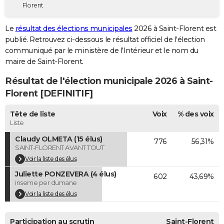
Florent
City break
Voyage de noces
Climat
Destinations
Voyage nature
Forum
+
PHOTO
Le
résultat des élections municipales
2026 à Saint-Florent est
GUIDES D'ACHAT
publié. Retrouvez ci-dessous le résultat officiel de l'élection
communiqué par le ministère de l'Intérieur et le nom du
BONS PLANS
maire de Saint-Florent.
CARTE DE VOEUX
Résultat de l'élection municipale 2026 à Saint-
Carte Bonne année
Carte Pâques
Carte de Noël
Carte Saint-Valentin
Carte d'anniversaire
Florent [DEFINITIF]
DICTIONNAIRE
Biographies
Expressions
Dictionnaire
Citations
Proverbes
Tête de liste
Voix
% des voix
PROGRAMME TV
Liste
COPAINS D'AVANT
Claudy OLMETA (15 élus)
776
56,31%
SAINT-FLORENT AVANT TOUT
Se connecter
Collèges
Universités
Service militaire
S'inscrire
Lycées
Primaires
Entreprises
Avis de recherche
AVIS DE DÉCÈS
Voir la liste des élus
Juliette PONZEVERA (4 élus)
FORUM
602
43,69%
inseme per dumane
Lifestyle
Sport
Television
Cinema
Bricolage
Culture
Auto
Voyage
Voir la liste des élus
Participation au scrutin
Saint-Florent