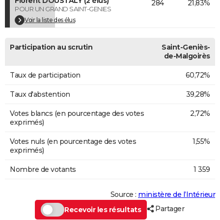
Florent DOUSTALY (2 élus)
284
21,83%
POUR UN GRAND SAINT-GENIES
Voir la liste des élus
Participation au scrutin
Saint-Geniès-
de-Malgoirès
Taux de participation
60,72%
Taux d'abstention
39,28%
Votes blancs (en pourcentage des votes
2,72%
exprimés)
Votes nuls (en pourcentage des votes
1,55%
exprimés)
Nombre de votants
1 359
Source :
ministère de l’Intérieur
Partager
Recevoir les résultats