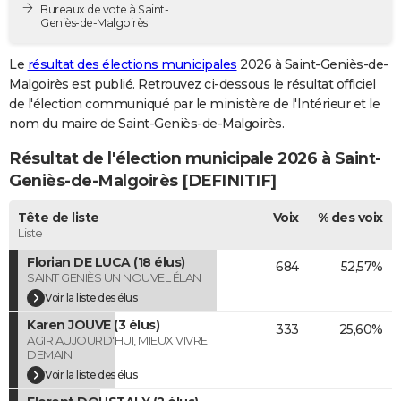
Bureaux de vote à Saint-
City break
Voyage de noces
Climat
Destinations
Voyage nature
Forum
+
PHOTO
Geniès-de-Malgoirès
GUIDES D'ACHAT
Le
résultat des élections municipales
2026 à Saint-Geniès-de-
Malgoirès est publié. Retrouvez ci-dessous le résultat officiel
BONS PLANS
de l'élection communiqué par le ministère de l'Intérieur et le
nom du maire de Saint-Geniès-de-Malgoirès.
CARTE DE VOEUX
Résultat de l'élection municipale 2026 à Saint-
Carte Bonne année
Carte Pâques
Carte de Noël
Carte Saint-Valentin
Carte d'anniversaire
DICTIONNAIRE
Geniès-de-Malgoirès [DEFINITIF]
Biographies
Expressions
Dictionnaire
Citations
Proverbes
PROGRAMME TV
Tête de liste
Voix
% des voix
Liste
COPAINS D'AVANT
Florian DE LUCA (18 élus)
684
52,57%
Se connecter
Collèges
Universités
Service militaire
S'inscrire
Lycées
Primaires
Entreprises
Avis de recherche
AVIS DE DÉCÈS
SAINT GENIÈS UN NOUVEL ÉLAN
Voir la liste des élus
FORUM
Karen JOUVE (3 élus)
333
25,60%
AGIR AUJOURD'HUI, MIEUX VIVRE
Lifestyle
Sport
Television
Cinema
Bricolage
Culture
Auto
Voyage
DEMAIN
Voir la liste des élus