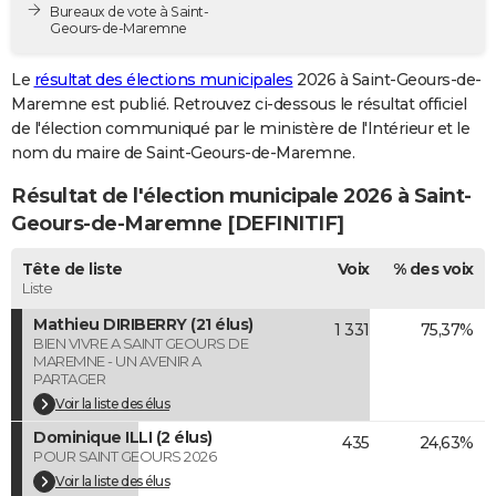
Bureaux de vote à Saint-
City break
Voyage de noces
Climat
Destinations
Voyage nature
Forum
+
PHOTO
Geours-de-Maremne
GUIDES D'ACHAT
Le
résultat des élections municipales
2026 à Saint-Geours-de-
Maremne est publié. Retrouvez ci-dessous le résultat officiel
BONS PLANS
de l'élection communiqué par le ministère de l'Intérieur et le
nom du maire de Saint-Geours-de-Maremne.
CARTE DE VOEUX
Résultat de l'élection municipale 2026 à Saint-
Carte Bonne année
Carte Pâques
Carte de Noël
Carte Saint-Valentin
Carte d'anniversaire
DICTIONNAIRE
Geours-de-Maremne [DEFINITIF]
Biographies
Expressions
Dictionnaire
Citations
Proverbes
PROGRAMME TV
Tête de liste
Voix
% des voix
Liste
COPAINS D'AVANT
Mathieu DIRIBERRY (21 élus)
1 331
75,37%
Se connecter
Collèges
Universités
Service militaire
S'inscrire
Lycées
Primaires
Entreprises
Avis de recherche
AVIS DE DÉCÈS
BIEN VIVRE A SAINT GEOURS DE
MAREMNE - UN AVENIR A
PARTAGER
FORUM
Voir la liste des élus
Lifestyle
Sport
Television
Cinema
Bricolage
Culture
Auto
Voyage
Dominique ILLI (2 élus)
435
24,63%
POUR SAINT GEOURS 2026
Voir la liste des élus