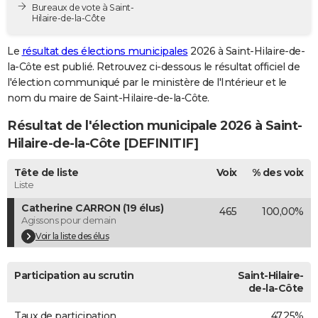
Bureaux de vote à Saint-
City break
Voyage de noces
Climat
Destinations
Voyage nature
Forum
+
PHOTO
Hilaire-de-la-Côte
GUIDES D'ACHAT
Le
résultat des élections municipales
2026 à Saint-Hilaire-de-
la-Côte est publié. Retrouvez ci-dessous le résultat officiel de
BONS PLANS
l'élection communiqué par le ministère de l'Intérieur et le
nom du maire de Saint-Hilaire-de-la-Côte.
CARTE DE VOEUX
Résultat de l'élection municipale 2026 à Saint-
Carte Bonne année
Carte Pâques
Carte de Noël
Carte Saint-Valentin
Carte d'anniversaire
DICTIONNAIRE
Hilaire-de-la-Côte [DEFINITIF]
Biographies
Expressions
Dictionnaire
Citations
Proverbes
PROGRAMME TV
Tête de liste
Voix
% des voix
Liste
COPAINS D'AVANT
Catherine CARRON (19 élus)
465
100,00%
Se connecter
Collèges
Universités
Service militaire
S'inscrire
Lycées
Primaires
Entreprises
Avis de recherche
AVIS DE DÉCÈS
Agissons pour demain
Voir la liste des élus
FORUM
Lifestyle
Sport
Television
Cinema
Bricolage
Culture
Auto
Voyage
Participation au scrutin
Saint-Hilaire-
de-la-Côte
Taux de participation
47,25%