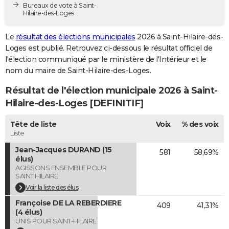
Bureaux de vote à Saint-
City break
Voyage de noces
Climat
Destinations
Voyage nature
Forum
+
PHOTO
Hilaire-des-Loges
GUIDES D'ACHAT
Le
résultat des élections municipales
2026 à Saint-Hilaire-des-
Loges est publié. Retrouvez ci-dessous le résultat officiel de
BONS PLANS
l'élection communiqué par le ministère de l'Intérieur et le
nom du maire de Saint-Hilaire-des-Loges.
CARTE DE VOEUX
Résultat de l'élection municipale 2026 à Saint-
Carte Bonne année
Carte Pâques
Carte de Noël
Carte Saint-Valentin
Carte d'anniversaire
DICTIONNAIRE
Hilaire-des-Loges [DEFINITIF]
Biographies
Expressions
Dictionnaire
Citations
Proverbes
PROGRAMME TV
Tête de liste
Voix
% des voix
Liste
COPAINS D'AVANT
Jean-Jacques DURAND (15
581
58,69%
Se connecter
Collèges
Universités
Service militaire
S'inscrire
Lycées
Primaires
Entreprises
Avis de recherche
AVIS DE DÉCÈS
élus)
AGISSONS ENSEMBLE POUR
SAINT HILAIRE
FORUM
Voir la liste des élus
Lifestyle
Sport
Television
Cinema
Bricolage
Culture
Auto
Voyage
Françoise DE LA REBERDIERE
409
41,31%
(4 élus)
UNIS POUR SAINT-HILAIRE