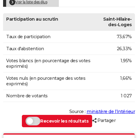
Voir la liste des élus
Participation au scrutin
Saint-Hilaire-
des-Loges
Taux de participation
73,67%
Taux d'abstention
26,33%
Votes blancs (en pourcentage des votes
1,95%
exprimés)
Votes nuls (en pourcentage des votes
1,66%
exprimés)
Nombre de votants
1 027
Source :
ministère de l’Intérieur
Partager
Recevoir les résultats