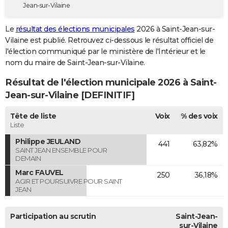
Jean-sur-Vilaine
City break
Voyage de noces
Climat
Destinations
Voyage nature
Forum
+
PHOTO
Le
résultat des élections municipales
2026 à Saint-Jean-sur-
GUIDES D'ACHAT
Vilaine est publié. Retrouvez ci-dessous le résultat officiel de
l'élection communiqué par le ministère de l'Intérieur et le
BONS PLANS
nom du maire de Saint-Jean-sur-Vilaine.
CARTE DE VOEUX
Résultat de l'élection municipale 2026 à Saint-
Carte Bonne année
Carte Pâques
Carte de Noël
Carte Saint-Valentin
Carte d'anniversaire
Jean-sur-Vilaine [DEFINITIF]
DICTIONNAIRE
Biographies
Expressions
Dictionnaire
Citations
Proverbes
Tête de liste
Voix
% des voix
PROGRAMME TV
Liste
COPAINS D'AVANT
Philippe JEULAND
441
63,82%
SAINT JEAN ENSEMBLE POUR
Se connecter
Collèges
Universités
Service militaire
S'inscrire
Lycées
Primaires
Entreprises
Avis de recherche
AVIS DE DÉCÈS
DEMAIN
Marc FAUVEL
250
36,18%
FORUM
AGIR ET POURSUIVRE POUR SAINT
JEAN
Lifestyle
Sport
Television
Cinema
Bricolage
Culture
Auto
Voyage
Participation au scrutin
Saint-Jean-
sur-Vilaine