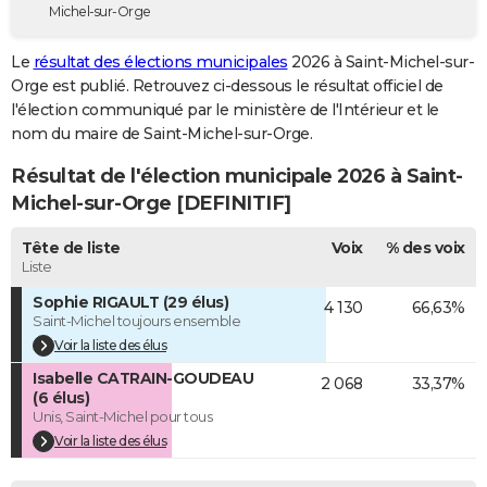
Michel-sur-Orge
City break
Voyage de noces
Climat
Destinations
Voyage nature
Forum
+
PHOTO
Le
résultat des élections municipales
2026 à Saint-Michel-sur-
GUIDES D'ACHAT
Orge est publié. Retrouvez ci-dessous le résultat officiel de
l'élection communiqué par le ministère de l'Intérieur et le
BONS PLANS
nom du maire de Saint-Michel-sur-Orge.
CARTE DE VOEUX
Résultat de l'élection municipale 2026 à Saint-
Carte Bonne année
Carte Pâques
Carte de Noël
Carte Saint-Valentin
Carte d'anniversaire
Michel-sur-Orge [DEFINITIF]
DICTIONNAIRE
Biographies
Expressions
Dictionnaire
Citations
Proverbes
Tête de liste
Voix
% des voix
PROGRAMME TV
Liste
COPAINS D'AVANT
Sophie RIGAULT (29 élus)
4 130
66,63%
Saint-Michel toujours ensemble
Se connecter
Collèges
Universités
Service militaire
S'inscrire
Lycées
Primaires
Entreprises
Avis de recherche
AVIS DE DÉCÈS
Voir la liste des élus
Isabelle CATRAIN-GOUDEAU
FORUM
2 068
33,37%
(6 élus)
Unis, Saint-Michel pour tous
Lifestyle
Sport
Television
Cinema
Bricolage
Culture
Auto
Voyage
Voir la liste des élus