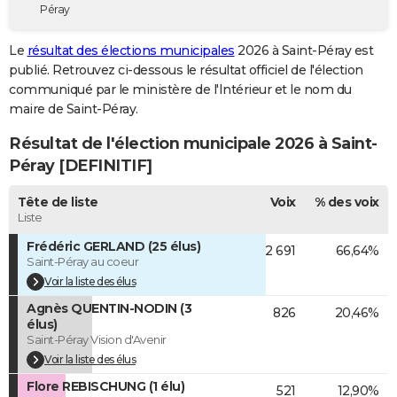
Péray
City break
Voyage de noces
Climat
Destinations
Voyage nature
Forum
+
PHOTO
Le
résultat des élections municipales
2026 à Saint-Péray est
GUIDES D'ACHAT
publié. Retrouvez ci-dessous le résultat officiel de l'élection
communiqué par le ministère de l'Intérieur et le nom du
BONS PLANS
maire de Saint-Péray.
CARTE DE VOEUX
Résultat de l'élection municipale 2026 à Saint-
Carte Bonne année
Carte Pâques
Carte de Noël
Carte Saint-Valentin
Carte d'anniversaire
Péray [DEFINITIF]
DICTIONNAIRE
Biographies
Expressions
Dictionnaire
Citations
Proverbes
Tête de liste
Voix
% des voix
PROGRAMME TV
Liste
COPAINS D'AVANT
Frédéric GERLAND (25 élus)
2 691
66,64%
Saint-Péray au coeur
Se connecter
Collèges
Universités
Service militaire
S'inscrire
Lycées
Primaires
Entreprises
Avis de recherche
AVIS DE DÉCÈS
Voir la liste des élus
Agnès QUENTIN-NODIN (3
FORUM
826
20,46%
élus)
Saint-Péray Vision d'Avenir
Lifestyle
Sport
Television
Cinema
Bricolage
Culture
Auto
Voyage
Voir la liste des élus
Flore REBISCHUNG (1 élu)
521
12,90%