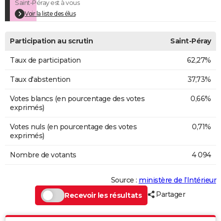
Saint-Péray est à vous
Voir la liste des élus
Participation au scrutin
Saint-Péray
Taux de participation
62,27%
Taux d'abstention
37,73%
Votes blancs (en pourcentage des votes
0,66%
exprimés)
Votes nuls (en pourcentage des votes
0,71%
exprimés)
Nombre de votants
4 094
Source :
ministère de l’Intérieur
Partager
Recevoir les résultats