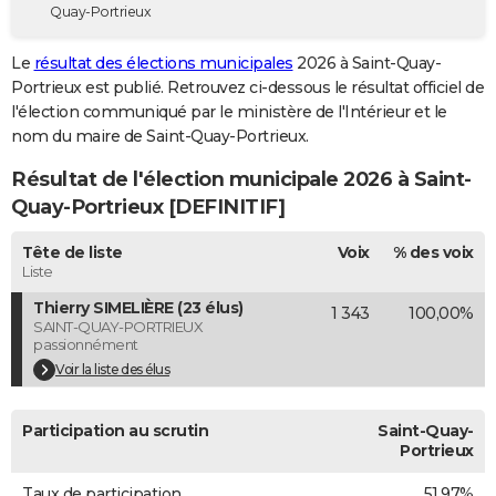
Quay-Portrieux
City break
Voyage de noces
Climat
Destinations
Voyage nature
Forum
+
PHOTO
Le
résultat des élections municipales
2026 à Saint-Quay-
GUIDES D'ACHAT
Portrieux est publié. Retrouvez ci-dessous le résultat officiel de
l'élection communiqué par le ministère de l'Intérieur et le
BONS PLANS
nom du maire de Saint-Quay-Portrieux.
CARTE DE VOEUX
Résultat de l'élection municipale 2026 à Saint-
Carte Bonne année
Carte Pâques
Carte de Noël
Carte Saint-Valentin
Carte d'anniversaire
Quay-Portrieux [DEFINITIF]
DICTIONNAIRE
Biographies
Expressions
Dictionnaire
Citations
Proverbes
Tête de liste
Voix
% des voix
PROGRAMME TV
Liste
COPAINS D'AVANT
Thierry SIMELIÈRE (23 élus)
1 343
100,00%
SAINT-QUAY-PORTRIEUX
Se connecter
Collèges
Universités
Service militaire
S'inscrire
Lycées
Primaires
Entreprises
Avis de recherche
AVIS DE DÉCÈS
passionnément
Voir la liste des élus
FORUM
Lifestyle
Sport
Television
Cinema
Bricolage
Culture
Auto
Voyage
Participation au scrutin
Saint-Quay-
Portrieux
Taux de participation
51,97%