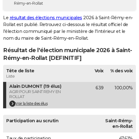
Rémy-en-Rollat
City break
Voyage de noces
Climat
Destinations
Voyage nature
Forum
+
PHOTO
Le
résultat des élections municipales
2026 à Saint-Rémy-en-
GUIDES D'ACHAT
Rollat est publié. Retrouvez ci-dessous le résultat officiel de
l'élection communiqué par le ministère de l'Intérieur et le
BONS PLANS
nom du maire de Saint-Rémy-en-Rollat.
CARTE DE VOEUX
Résultat de l'élection municipale 2026 à Saint-
Carte Bonne année
Carte Pâques
Carte de Noël
Carte Saint-Valentin
Carte d'anniversaire
Rémy-en-Rollat [DEFINITIF]
DICTIONNAIRE
Biographies
Expressions
Dictionnaire
Citations
Proverbes
Tête de liste
Voix
% des voix
PROGRAMME TV
Liste
COPAINS D'AVANT
Alain DUMONT (19 élus)
639
100,00%
AGIR POUR SAINT REMY EN
Se connecter
Collèges
Universités
Service militaire
S'inscrire
Lycées
Primaires
Entreprises
Avis de recherche
AVIS DE DÉCÈS
ROLLAT
Voir la liste des élus
FORUM
Lifestyle
Sport
Television
Cinema
Bricolage
Culture
Auto
Voyage
Participation au scrutin
Saint-Rémy-
en-Rollat
Taux de participation
47,61%