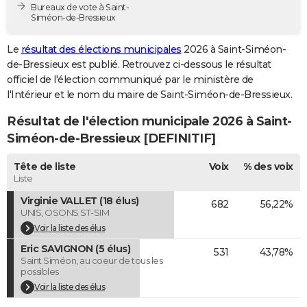
Bureaux de vote à Saint-
City break
Voyage de noces
Climat
Destinations
Voyage nature
Forum
+
PHOTO
Siméon-de-Bressieux
GUIDES D'ACHAT
Le
résultat des élections municipales
2026 à Saint-Siméon-
de-Bressieux est publié. Retrouvez ci-dessous le résultat
BONS PLANS
officiel de l'élection communiqué par le ministère de
l'Intérieur et le nom du maire de Saint-Siméon-de-Bressieux.
CARTE DE VOEUX
Résultat de l'élection municipale 2026 à Saint-
Carte Bonne année
Carte Pâques
Carte de Noël
Carte Saint-Valentin
Carte d'anniversaire
DICTIONNAIRE
Siméon-de-Bressieux [DEFINITIF]
Biographies
Expressions
Dictionnaire
Citations
Proverbes
PROGRAMME TV
Tête de liste
Voix
% des voix
Liste
COPAINS D'AVANT
Virginie VALLET (18 élus)
682
56,22%
Se connecter
Collèges
Universités
Service militaire
S'inscrire
Lycées
Primaires
Entreprises
Avis de recherche
AVIS DE DÉCÈS
UNIS, OSONS ST-SIM
Voir la liste des élus
FORUM
Eric SAVIGNON (5 élus)
531
43,78%
Saint Siméon, au coeur de tous les
Lifestyle
Sport
Television
Cinema
Bricolage
Culture
Auto
Voyage
possibles
Voir la liste des élus