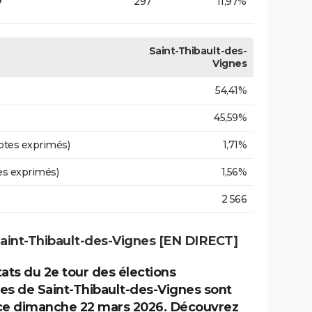
297
11,97%
Saint-Thibault-des-
Vignes
54,41%
45,59%
otes exprimés)
1,71%
es exprimés)
1,56%
2 566
Saint-Thibault-des-Vignes [EN DIRECT]
tats du 2e tour des élections
es de Saint-Thibault-des-Vignes sont
ce dimanche 22 mars 2026. Découvrez