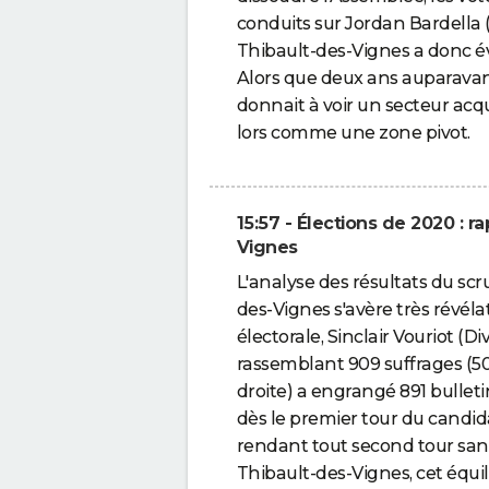
conduits sur Jordan Bardella (
Thibault-des-Vignes a donc év
Alors que deux ans auparavant
donnait à voir un secteur acqu
lors comme une zone pivot.
15:57 - Élections de 2020 : r
Vignes
L'analyse des résultats du sc
des-Vignes s'avère très révél
électorale, Sinclair Vouriot (D
rassemblant 909 suffrages (5
droite) a engrangé 891 bulleti
dès le premier tour du candida
rendant tout second tour sans
Thibault-des-Vignes, cet équ