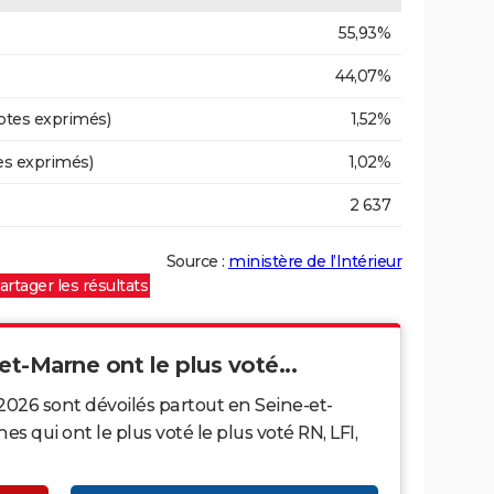
55,93%
44,07%
otes exprimés)
1,52%
es exprimés)
1,02%
2 637
Source :
ministère de l’Intérieur
artager les résultats
et-Marne ont le plus voté...
2026 sont dévoilés partout en Seine-et-
qui ont le plus voté le plus voté RN, LFI,