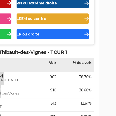
RN ou extrême droite
LREM ou centre
LR ou droite
-Thibault-des-Vignes - TOUR 1
Voix
% des voix
e)
962
38,76%
T-THIBAULT
)
910
36,66%
lt des Vignes
313
12,61%
T
)