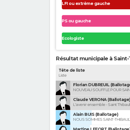
LFI ou extrême gauche
PS ou gauche
Ecologiste
Résultat municipale à Saint
Tête de liste
Liste
Florian DUBREUIL (Ballotag
NOUVEAU SOUFFLE POUR SAIN
Claude VERONA (Ballotage
L'avenir ensemble - Saint Thibau
Alain BUIS (Ballotage)
NOUS SOMMES SAINT-THIBAUL
Martine LEFORT (Ballotage