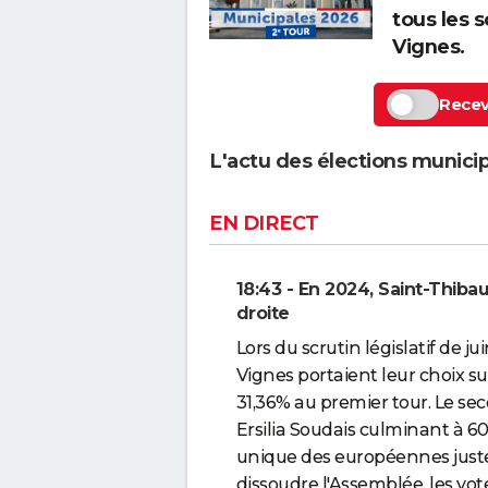
tous les s
Vignes.
Recevo
L'actu des élections munici
EN DIRECT
18:43 - En 2024, Saint-Thibau
droite
Lors du scrutin législatif de j
Vignes portaient leur choix su
31,36% au premier tour. Le sec
Ersilia Soudais culminant à 60
unique des européennes just
dissoudre l'Assemblée, les vot