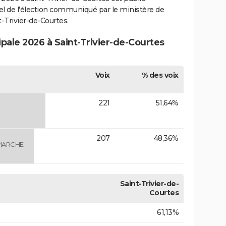
ciel de l'élection communiqué par le ministère de
t-Trivier-de-Courtes.
ipale 2026 à Saint-Trivier-de-Courtes
Voix
% des voix
)
221
51,64%
207
48,36%
 MARCHE
Saint-Trivier-de-
Courtes
61,13%