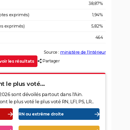
38,87%
otes exprimés)
1,94%
es exprimés)
5,82%
464
Source :
ministère de l’Intérieur
Partager
oir les résultats
nt le plus voté...
2026 sont dévoilés partout dans l'Ain.
le plus voté le plus voté RN, LFI, PS, LR...
RN ou extrême droite