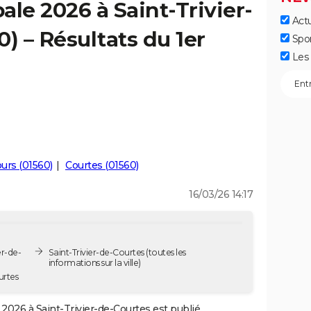
ale 2026 à Saint-Trivier-
Actu
) – Résultats du 1er
Spo
Les 
urs (01560)
Courtes (01560)
16/03/26 14:17
er-de-
Saint-Trivier-de-Courtes
(toutes les
informations sur la ville)
urtes
2026 à Saint-Trivier-de-Courtes est publié.