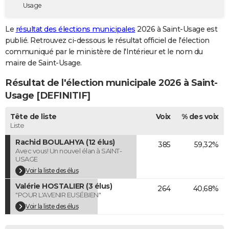
Usage
City break
Voyage de noces
Climat
Destinations
Voyage nature
Forum
+
PHOTO
Le
résultat des élections municipales
2026 à Saint-Usage est
GUIDES D'ACHAT
publié. Retrouvez ci-dessous le résultat officiel de l'élection
communiqué par le ministère de l'Intérieur et le nom du
BONS PLANS
maire de Saint-Usage.
CARTE DE VOEUX
Résultat de l'élection municipale 2026 à Saint-
Carte Bonne année
Carte Pâques
Carte de Noël
Carte Saint-Valentin
Carte d'anniversaire
Usage [DEFINITIF]
DICTIONNAIRE
Biographies
Expressions
Dictionnaire
Citations
Proverbes
Tête de liste
Voix
% des voix
PROGRAMME TV
Liste
COPAINS D'AVANT
Rachid BOULAHYA (12 élus)
385
59,32%
Avec vous! Un nouvel élan à SAINT-
Se connecter
Collèges
Universités
Service militaire
S'inscrire
Lycées
Primaires
Entreprises
Avis de recherche
AVIS DE DÉCÈS
USAGE
Voir la liste des élus
FORUM
Valérie HOSTALIER (3 élus)
264
40,68%
"POUR L'AVENIR EUSÉBIEN"
Lifestyle
Sport
Television
Cinema
Bricolage
Culture
Auto
Voyage
Voir la liste des élus