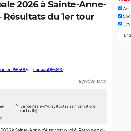
ale 2026 à Sainte-Anne-
Actu
 Résultats du 1er tour
Spo
Les 
melen (56400)
Landaul (56690)
16/03/26 14:20
ne-
Sainte-Anne-d'Auray
(toutes les informations
sur la ville)
ay
2026 à Sainte-Anne-d'Auray est publié. Retrouvez ci-