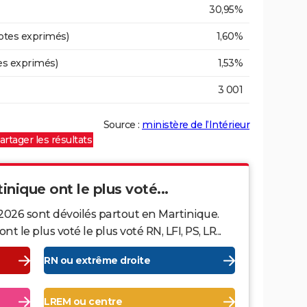
30,95%
otes exprimés)
1,60%
es exprimés)
1,53%
3 001
Source :
ministère de l’Intérieur
artager les résultats
tinique ont le plus voté...
2026 sont dévoilés partout en Martinique.
le plus voté le plus voté RN, LFI, PS, LR...
RN ou extrême droite
LREM ou centre