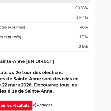
60,86%
39,14%
otes exprimés)
1,40%
es exprimés)
1,51%
2 645
Sainte-Anne [EN DIRECT]
tats du 2e tour des élections
es de Sainte-Anne sont dévoilés ce
22 mars 2026. Découvrez tous les
 les élus de Sainte-Anne.
Partager
ir les résultats