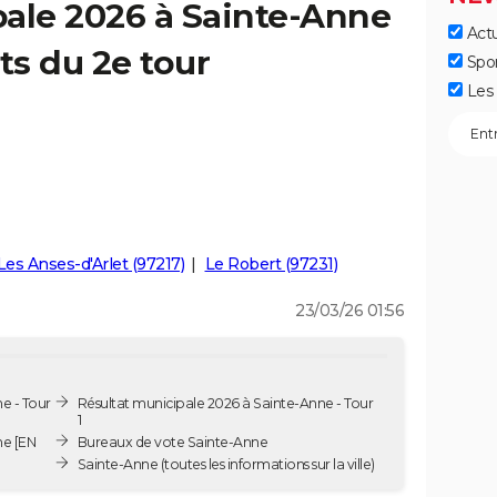
ale 2026 à Sainte-Anne
Actu
ts du 2e tour
Spo
Les 
Les Anses-d'Arlet (97217)
Le Robert (97231)
23/03/26 01:56
e - Tour
Résultat municipale 2026 à Sainte-Anne - Tour
1
ne [EN
Bureaux de vote Sainte-Anne
Sainte-Anne
(toutes les informations sur la ville)