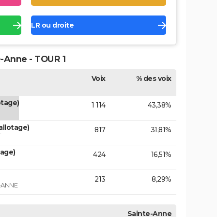
LR ou droite
e-Anne - TOUR 1
Voix
% des voix
otage)
1 114
43,38%
llotage)
817
31,81%
T
tage)
424
16,51%
213
8,29%
-ANNE
Sainte-Anne