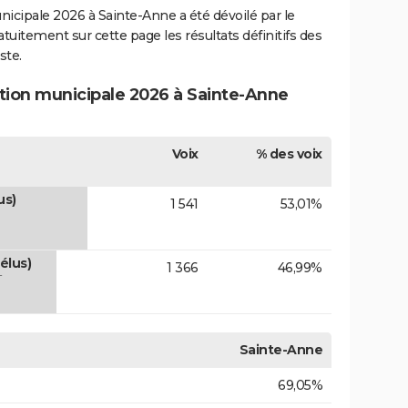
unicipale 2026 à Sainte-Anne a été dévoilé par le
atuitement sur cette page les résultats définitifs des
ste.
ction municipale 2026 à Sainte-Anne
Voix
% des voix
us)
1 541
53,01%
élus)
1 366
46,99%
T
Sainte-Anne
69,05%