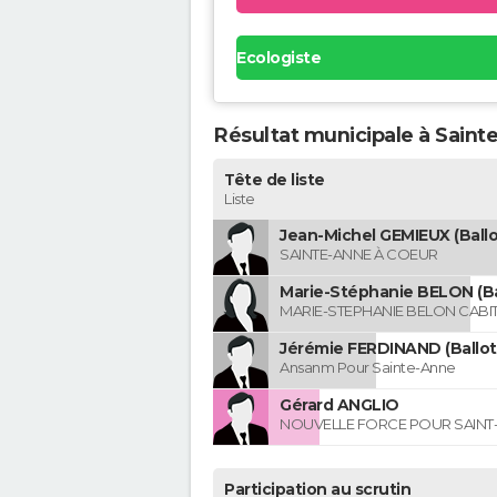
Ecologiste
Résultat municipale à Saint
Tête de liste
Liste
Jean-Michel GEMIEUX (Ball
SAINTE-ANNE À COEUR
Marie-Stéphanie BELON (Ba
MARIE-STEPHANIE BELON CABI
Jérémie FERDINAND (Ballo
Ansanm Pour Sainte-Anne
Gérard ANGLIO
NOUVELLE FORCE POUR SAINT
Participation au scrutin