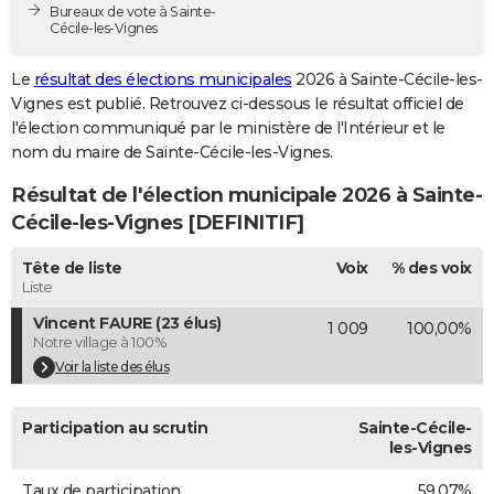
Bureaux de vote à Sainte-
City break
Voyage de noces
Climat
Destinations
Voyage nature
Forum
+
PHOTO
Cécile-les-Vignes
GUIDES D'ACHAT
Le
résultat des élections municipales
2026 à Sainte-Cécile-les-
Vignes est publié. Retrouvez ci-dessous le résultat officiel de
BONS PLANS
l'élection communiqué par le ministère de l'Intérieur et le
nom du maire de Sainte-Cécile-les-Vignes.
CARTE DE VOEUX
Résultat de l'élection municipale 2026 à Sainte-
Carte Bonne année
Carte Pâques
Carte de Noël
Carte Saint-Valentin
Carte d'anniversaire
DICTIONNAIRE
Cécile-les-Vignes [DEFINITIF]
Biographies
Expressions
Dictionnaire
Citations
Proverbes
PROGRAMME TV
Tête de liste
Voix
% des voix
Liste
COPAINS D'AVANT
Vincent FAURE (23 élus)
1 009
100,00%
Se connecter
Collèges
Universités
Service militaire
S'inscrire
Lycées
Primaires
Entreprises
Avis de recherche
AVIS DE DÉCÈS
Notre village à 100%
Voir la liste des élus
FORUM
Lifestyle
Sport
Television
Cinema
Bricolage
Culture
Auto
Voyage
Participation au scrutin
Sainte-Cécile-
les-Vignes
Taux de participation
59,07%