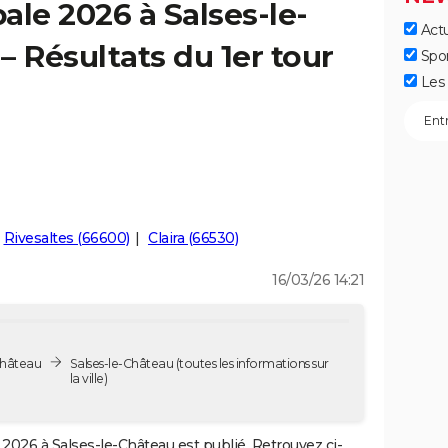
ale 2026 à Salses-le-
Actu
– Résultats du 1er tour
Spo
Les 
Rivesaltes (66600)
Claira (66530)
16/03/26 14:21
Château
Salses-le-Château
(toutes les informations sur
la ville)
2026 à Salses-le-Château est publié. Retrouvez ci-