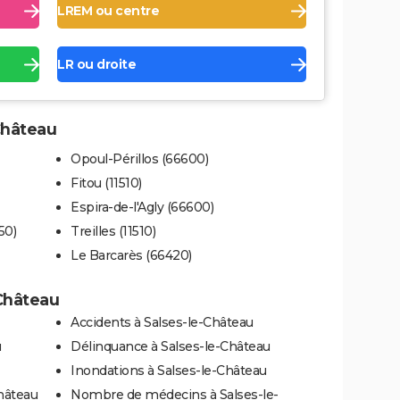
LREM ou centre
LR ou droite
-Château
Opoul-Périllos (66600)
Fitou (11510)
Espira-de-l'Agly (66600)
50)
Treilles (11510)
Le Barcarès (66420)
-Château
Accidents à Salses-le-Château
u
Délinquance à Salses-le-Château
Inondations à Salses-le-Château
Château
Nombre de médecins à Salses-le-