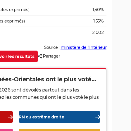
otes exprimés)
1,40%
es exprimés)
1,55%
2 002
Source :
ministère de l’Intérieur
Partager
oir les résultats
ées-Orientales ont le plus voté...
2026 sont dévoilés partout dans les
z les communes qui ont le plus voté le plus
RN ou extrême droite