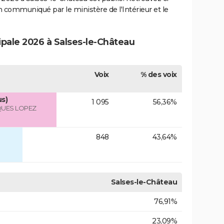
ion communiqué par le ministère de l'Intérieur et le
ipale 2026 à Salses-le-Château
Voix
% des voix
s)
1 095
56,36%
QUES LOPEZ
848
43,64%
Salses-le-Château
76,91%
23,09%