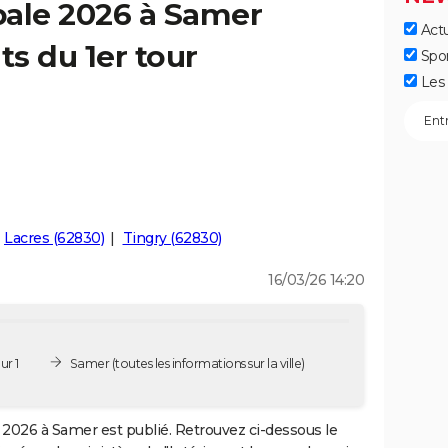
pale 2026 à Samer
Actu
ts du 1er tour
Spo
Les 
Lacres (62830)
Tingry (62830)
16/03/26 14:20
ur 1
Samer
(toutes les informations sur la ville)
2026 à Samer est publié. Retrouvez ci-dessous le