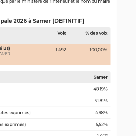
iqué par le ministère de l'Intérieur et le nom du maire
cipale 2026 à Samer [DEFINITIF]
Voix
% des voix
élus)
1 492
100,00%
SAMER
Samer
48,19%
51,81%
otes exprimés)
4,98%
es exprimés)
5,52%