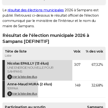
City break
Voyage de noces
Climat
Destinations
Voyage nature
Forum
+
PHOTO
Le
résultat des élections municipales
2026 à Sampans est
publié. Retrouvez ci-dessous le résultat officiel de l'élection
GUIDES D'ACHAT
communiqué par le ministère de l'Intérieur et le nom du
BONS PLANS
maire de Sampans.
Résultat de l'élection municipale 2026 à
CARTE DE VOEUX
Sampans [DEFINITIF]
Carte Bonne année
Carte Pâques
Carte de Noël
Carte Saint-Valentin
Carte d'anniversaire
DICTIONNAIRE
Tête de liste
Voix
% des voix
Biographies
Expressions
Dictionnaire
Citations
Proverbes
PROGRAMME TV
Liste
Nicolas EPAILLY (13 élus)
307
67,32%
COPAINS D'AVANT
UNE ENERGIE NOUVELLE POUR
SAMPANS
Se connecter
Collèges
Universités
Service militaire
S'inscrire
Lycées
Primaires
Entreprises
Avis de recherche
AVIS DE DÉCÈS
Voir la liste des élus
Anne-Maud MURA (2 élus)
FORUM
149
32,68%
1ERPAA
Lifestyle
Sport
Television
Cinema
Bricolage
Culture
Auto
Voyage
Voir la liste des élus
Participation au scrutin
Sampans