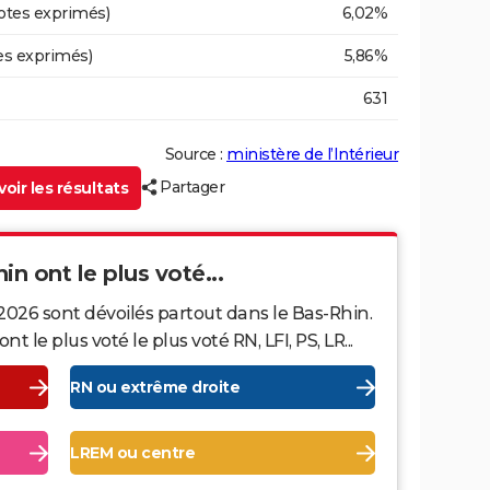
otes exprimés)
6,02%
es exprimés)
5,86%
631
Source :
ministère de l’Intérieur
Partager
oir les résultats
in ont le plus voté...
2026 sont dévoilés partout dans le Bas-Rhin.
le plus voté le plus voté RN, LFI, PS, LR...
RN ou extrême droite
LREM ou centre