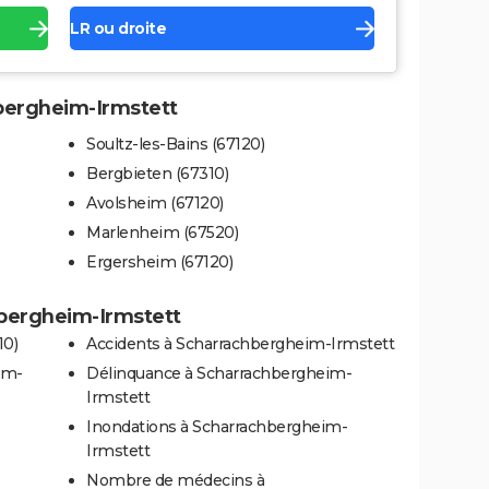
LR ou droite
hbergheim-Irmstett
Soultz-les-Bains (67120)
Bergbieten (67310)
Avolsheim (67120)
Marlenheim (67520)
Ergersheim (67120)
hbergheim-Irmstett
10)
Accidents à Scharrachbergheim-Irmstett
im-
Délinquance à Scharrachbergheim-
Irmstett
Inondations à Scharrachbergheim-
Irmstett
Nombre de médecins à