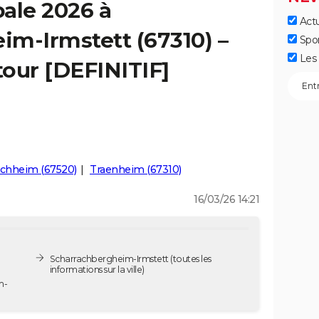
ale 2026 à
Actu
m-Irmstett (67310) –
Spo
Les 
tour [DEFINITIF]
rchheim (67520)
Traenheim (67310)
16/03/26 14:21
Scharrachbergheim-Irmstett
(toutes les
informations sur la ville)
m-