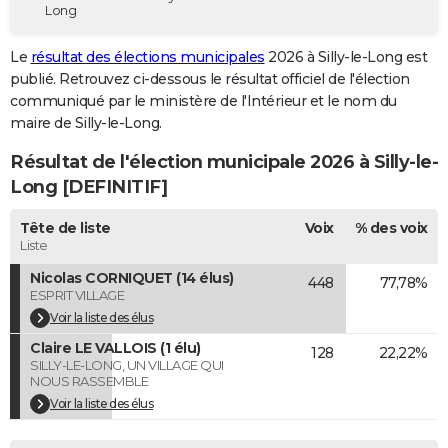
Long
City break
Voyage de noces
Climat
Destinations
Voyage nature
Forum
+
PHOTO
Le
résultat des élections municipales
2026 à Silly-le-Long est
GUIDES D'ACHAT
publié. Retrouvez ci-dessous le résultat officiel de l'élection
communiqué par le ministère de l'Intérieur et le nom du
BONS PLANS
maire de Silly-le-Long.
CARTE DE VOEUX
Résultat de l'élection municipale 2026 à Silly-le-
Carte Bonne année
Carte Pâques
Carte de Noël
Carte Saint-Valentin
Carte d'anniversaire
Long [DEFINITIF]
DICTIONNAIRE
Biographies
Expressions
Dictionnaire
Citations
Proverbes
Tête de liste
Voix
% des voix
PROGRAMME TV
Liste
COPAINS D'AVANT
Nicolas CORNIQUET (14 élus)
448
77,78%
ESPRIT VILLAGE
Se connecter
Collèges
Universités
Service militaire
S'inscrire
Lycées
Primaires
Entreprises
Avis de recherche
AVIS DE DÉCÈS
Voir la liste des élus
Claire LE VALLOIS (1 élu)
FORUM
128
22,22%
SILLY-LE-LONG, UN VILLAGE QUI
NOUS RASSEMBLE
Lifestyle
Sport
Television
Cinema
Bricolage
Culture
Auto
Voyage
Voir la liste des élus