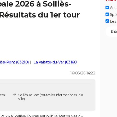
ale 2026 à Solliès-
Actu
Résultats du 1er tour
Spo
Les 
liès-Pont (83210)
La Valette-du-Var (83160)
16/03/26 14:22
cas -
Solliès-Toucas
(toutes les informations sur la
ville)
2026 à Solliès-Toucas est publié. Retrouvez ci-