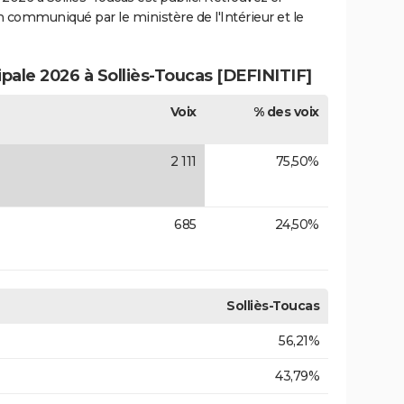
ion communiqué par le ministère de l'Intérieur et le
ipale 2026 à Solliès-Toucas [DEFINITIF]
Voix
% des voix
2 111
75,50%
685
24,50%
Solliès-Toucas
56,21%
43,79%