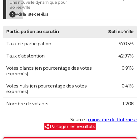
Une nouvelle dynamique pour
Solliès-Ville
Voir la liste des élus
Participation au scrutin
Solliès-Ville
Taux de participation
57,03%
Taux d'abstention
42,97%
Votes blancs (en pourcentage des votes
0,91%
exprimés)
Votes nuls (en pourcentage des votes
0,41%
exprimés)
Nombre de votants
1 208
Source :
ministère de l’Intérieur
Partager les résultats