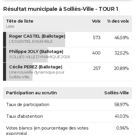
Résultat municipale à Solliès-Ville - TOUR 1
Tête de liste
Voix
% des voix
Liste
Roger CASTEL (Ballotage)
573
46,59%
L'ESSENTIEL ENSEMBLE
Philippe JOLY (Ballotage)
400
32,52%
SOLLIES-VILLE DYNAMIQUE 2026
Cécile PEREZ (Ballotage)
257
20,89%
Une nouvelle dynamique pour
Solliès-Ville
Participation au scrutin
Solliès-Ville
Taux de participation
58,97%
Taux d'abstention
41,03%
Votes blancs (en pourcentage des votes
0,96%
exprimés)