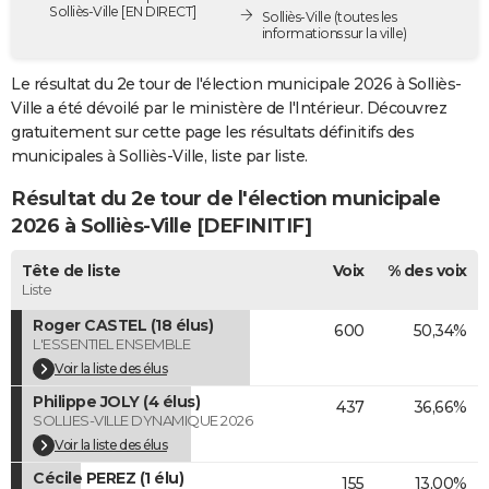
Solliès-Ville [EN DIRECT]
Solliès-Ville
(toutes les
City break
Voyage de noces
Climat
Destinations
Voyage nature
Forum
+
PHOTO
informations sur la ville)
GUIDES D'ACHAT
Le résultat du 2e tour de l'élection municipale 2026 à Solliès-
Ville a été dévoilé par le ministère de l'Intérieur. Découvrez
BONS PLANS
gratuitement sur cette page les résultats définitifs des
municipales à Solliès-Ville, liste par liste.
CARTE DE VOEUX
Résultat du 2e tour de l'élection municipale
Carte Bonne année
Carte Pâques
Carte de Noël
Carte Saint-Valentin
Carte d'anniversaire
DICTIONNAIRE
2026 à Solliès-Ville [DEFINITIF]
Biographies
Expressions
Dictionnaire
Citations
Proverbes
PROGRAMME TV
Tête de liste
Voix
% des voix
Liste
COPAINS D'AVANT
Roger CASTEL (18 élus)
600
50,34%
Se connecter
Collèges
Universités
Service militaire
S'inscrire
Lycées
Primaires
Entreprises
Avis de recherche
AVIS DE DÉCÈS
L'ESSENTIEL ENSEMBLE
Voir la liste des élus
FORUM
Philippe JOLY (4 élus)
437
36,66%
Lifestyle
Sport
Television
Cinema
Bricolage
Culture
Auto
Voyage
SOLLIES-VILLE DYNAMIQUE 2026
Voir la liste des élus
Cécile PEREZ (1 élu)
155
13,00%