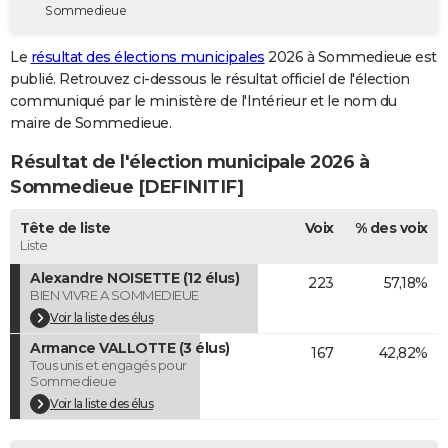
Sommedieue
City break
Voyage de noces
Climat
Destinations
Voyage nature
Forum
+
PHOTO
Le
résultat des élections municipales
2026 à Sommedieue est
GUIDES D'ACHAT
publié. Retrouvez ci-dessous le résultat officiel de l'élection
communiqué par le ministère de l'Intérieur et le nom du
BONS PLANS
maire de Sommedieue.
CARTE DE VOEUX
Résultat de l'élection municipale 2026 à
Carte Bonne année
Carte Pâques
Carte de Noël
Carte Saint-Valentin
Carte d'anniversaire
Sommedieue [DEFINITIF]
DICTIONNAIRE
Biographies
Expressions
Dictionnaire
Citations
Proverbes
Tête de liste
Voix
% des voix
PROGRAMME TV
Liste
COPAINS D'AVANT
Alexandre NOISETTE (12 élus)
223
57,18%
BIEN VIVRE A SOMMEDIEUE
Se connecter
Collèges
Universités
Service militaire
S'inscrire
Lycées
Primaires
Entreprises
Avis de recherche
AVIS DE DÉCÈS
Voir la liste des élus
Armance VALLOTTE (3 élus)
FORUM
167
42,82%
Tous unis et engagés pour
Sommedieue
Lifestyle
Sport
Television
Cinema
Bricolage
Culture
Auto
Voyage
Voir la liste des élus