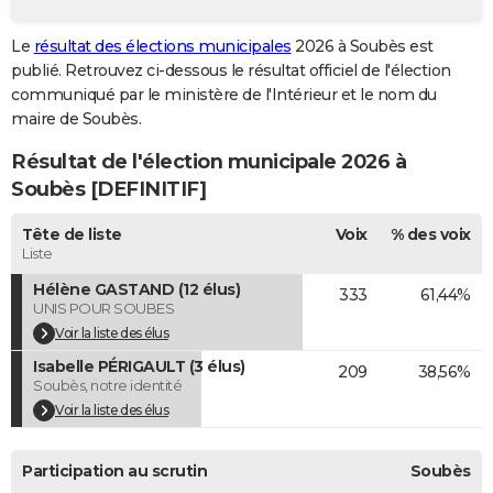
City break
Voyage de noces
Climat
Destinations
Voyage nature
Forum
+
PHOTO
Le
résultat des élections municipales
2026 à Soubès est
publié. Retrouvez ci-dessous le résultat officiel de l'élection
GUIDES D'ACHAT
communiqué par le ministère de l'Intérieur et le nom du
BONS PLANS
maire de Soubès.
Résultat de l'élection municipale 2026 à
CARTE DE VOEUX
Soubès [DEFINITIF]
Carte Bonne année
Carte Pâques
Carte de Noël
Carte Saint-Valentin
Carte d'anniversaire
DICTIONNAIRE
Tête de liste
Voix
% des voix
Biographies
Expressions
Dictionnaire
Citations
Proverbes
PROGRAMME TV
Liste
Hélène GASTAND (12 élus)
333
61,44%
COPAINS D'AVANT
UNIS POUR SOUBES
Se connecter
Collèges
Universités
Service militaire
S'inscrire
Lycées
Primaires
Entreprises
Avis de recherche
Voir la liste des élus
AVIS DE DÉCÈS
Isabelle PÉRIGAULT (3 élus)
209
38,56%
FORUM
Soubès, notre identité
Voir la liste des élus
Lifestyle
Sport
Television
Cinema
Bricolage
Culture
Auto
Voyage
Participation au scrutin
Soubès