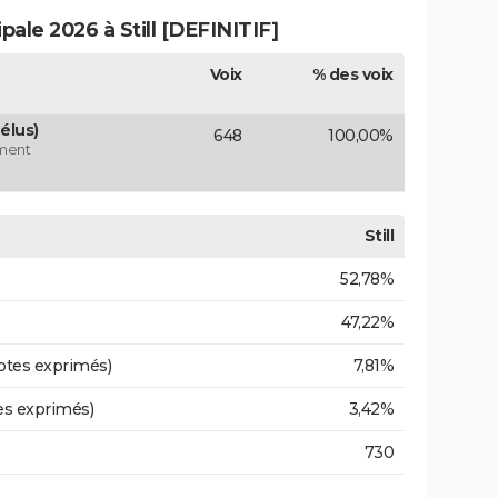
pale 2026 à Still [DEFINITIF]
Voix
% des voix
élus)
648
100,00%
ement
Still
52,78%
47,22%
otes exprimés)
7,81%
es exprimés)
3,42%
730