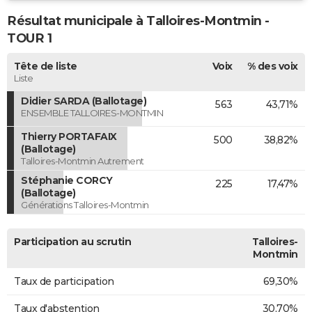
Résultat municipale à Talloires-Montmin -
TOUR 1
Tête de liste
Voix
% des voix
Liste
Didier SARDA (Ballotage)
563
43,71%
ENSEMBLE TALLOIRES-MONTMIN
Thierry PORTAFAIX
500
38,82%
(Ballotage)
Talloires-Montmin Autrement
Stéphanie CORCY
225
17,47%
(Ballotage)
Générations Talloires-Montmin
Participation au scrutin
Talloires-
Montmin
Taux de participation
69,30%
Taux d'abstention
30,70%