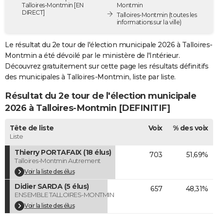
Talloires-Montmin [EN
Montmin
City break
Voyage de noces
Climat
Destinations
Voyage nature
Forum
+
PHOTO
DIRECT]
Talloires-Montmin
(toutes les
informations sur la ville)
GUIDES D'ACHAT
Le résultat du 2e tour de l'élection municipale 2026 à Talloires-
BONS PLANS
Montmin a été dévoilé par le ministère de l'Intérieur.
Découvrez gratuitement sur cette page les résultats définitifs
CARTE DE VOEUX
des municipales à Talloires-Montmin, liste par liste.
Carte Bonne année
Carte Pâques
Carte de Noël
Carte Saint-Valentin
Carte d'anniversaire
DICTIONNAIRE
Résultat du 2e tour de l'élection municipale
2026 à Talloires-Montmin [DEFINITIF]
Biographies
Expressions
Dictionnaire
Citations
Proverbes
PROGRAMME TV
Tête de liste
Voix
% des voix
COPAINS D'AVANT
Liste
Se connecter
Collèges
Universités
Service militaire
S'inscrire
Lycées
Primaires
Entreprises
Avis de recherche
AVIS DE DÉCÈS
Thierry PORTAFAIX (18 élus)
703
51,69%
Talloires-Montmin Autrement
FORUM
Voir la liste des élus
Didier SARDA (5 élus)
Lifestyle
Sport
Television
Cinema
Bricolage
Culture
Auto
Voyage
657
48,31%
ENSEMBLE TALLOIRES-MONTMIN
Voir la liste des élus