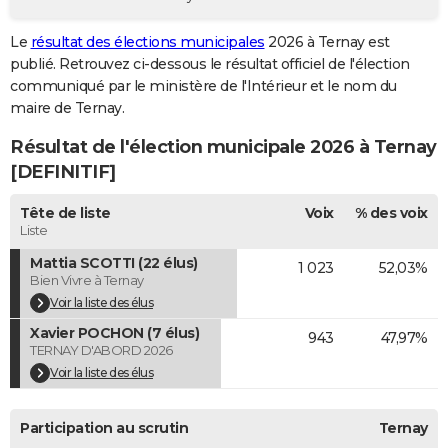
City break
Voyage de noces
Climat
Destinations
Voyage nature
Forum
+
PHOTO
Le
résultat des élections municipales
2026 à Ternay est
publié. Retrouvez ci-dessous le résultat officiel de l'élection
GUIDES D'ACHAT
communiqué par le ministère de l'Intérieur et le nom du
BONS PLANS
maire de Ternay.
Résultat de l'élection municipale 2026 à Ternay
CARTE DE VOEUX
[DEFINITIF]
Carte Bonne année
Carte Pâques
Carte de Noël
Carte Saint-Valentin
Carte d'anniversaire
DICTIONNAIRE
Tête de liste
Voix
% des voix
Biographies
Expressions
Dictionnaire
Citations
Proverbes
PROGRAMME TV
Liste
Mattia SCOTTI (22 élus)
1 023
52,03%
COPAINS D'AVANT
Bien Vivre à Ternay
Se connecter
Collèges
Universités
Service militaire
S'inscrire
Lycées
Primaires
Entreprises
Avis de recherche
Voir la liste des élus
AVIS DE DÉCÈS
Xavier POCHON (7 élus)
943
47,97%
FORUM
TERNAY D'ABORD 2026
Voir la liste des élus
Lifestyle
Sport
Television
Cinema
Bricolage
Culture
Auto
Voyage
Participation au scrutin
Ternay