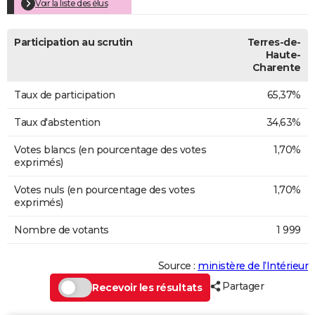
Voir la liste des élus
Participation au scrutin
Terres-de-
Haute-
Charente
Taux de participation
65,37%
Taux d'abstention
34,63%
Votes blancs (en pourcentage des votes
1,70%
exprimés)
Votes nuls (en pourcentage des votes
1,70%
exprimés)
Nombre de votants
1 999
Source :
ministère de l’Intérieur
Partager
Recevoir les résultats