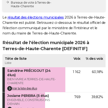
Bureaux de vote à Terres-de-
City break
Voyage de noces
Climat
Destinations
Voyage nature
Forum
+
PHOTO
Haute-Charente
GUIDES D'ACHAT
Le
résultat des élections municipales
2026 à Terres-de-Haute-
Charente est publié. Retrouvez ci-dessous le résultat officiel de
BONS PLANS
l'élection communiqué par le ministère de l'Intérieur et le
nom du maire de Terres-de-Haute-Charente.
CARTE DE VOEUX
Résultat de l'élection municipale 2026 à
Carte Bonne année
Carte Pâques
Carte de Noël
Carte Saint-Valentin
Carte d'anniversaire
DICTIONNAIRE
Terres-de-Haute-Charente [DEFINITIF]
Biographies
Expressions
Dictionnaire
Citations
Proverbes
PROGRAMME TV
Tête de liste
Voix
% des voix
Liste
COPAINS D'AVANT
Sandrine PRÉCIGOUT (24
1 162
60,18%
Se connecter
Collèges
Universités
Service militaire
S'inscrire
Lycées
Primaires
Entreprises
Avis de recherche
AVIS DE DÉCÈS
élus)
BIEN VIVRE A TERRES-DE-HAUTE-
CHARENTE
FORUM
Voir la liste des élus
Lifestyle
Sport
Television
Cinema
Bricolage
Culture
Auto
Voyage
Josiane PEREIRA (5 élus)
769
39,82%
ENSEMBLE, CONSTRUISONS
DEMAIN