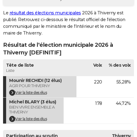
City break
Voyage de noces
Climat
Destinations
Voyage nature
Forum
+
PHOTO
Le
résultat des élections municipales
2026 à Thiverny est
publié. Retrouvez ci-dessous le résultat officiel de l'élection
GUIDES D'ACHAT
communiqué par le ministère de l'Intérieur et le nom du
BONS PLANS
maire de Thiverny.
Résultat de l'élection municipale 2026 à
CARTE DE VOEUX
Thiverny [DEFINITIF]
Carte Bonne année
Carte Pâques
Carte de Noël
Carte Saint-Valentin
Carte d'anniversaire
DICTIONNAIRE
Tête de liste
Voix
% des voix
Biographies
Expressions
Dictionnaire
Citations
Proverbes
PROGRAMME TV
Liste
Mounir RECHIDI (12 élus)
220
55,28%
COPAINS D'AVANT
AGIR POUR THIVERNY
Se connecter
Collèges
Universités
Service militaire
S'inscrire
Lycées
Primaires
Entreprises
Avis de recherche
Voir la liste des élus
AVIS DE DÉCÈS
Michel BLARY (3 élus)
178
44,72%
FORUM
BIEN VIVRE ENSEMBLE A
THIVERNY
Lifestyle
Sport
Television
Cinema
Bricolage
Culture
Auto
Voyage
Voir la liste des élus
Participation au scrutin
Thiverny