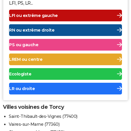
LFI, PS, LR...
LFI ou extrême gauche
RN ou extrême droite
PS ou gauche
LREM ou centre
Ecologiste
LR ou droite
Villes voisines de Torcy
Saint-Thibault-des-Vignes (77400)
Vaires-sur-Marne (77360)