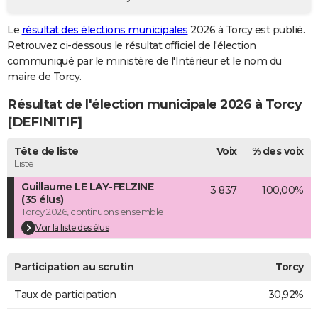
City break
Voyage de noces
Climat
Destinations
Voyage nature
Forum
+
PHOTO
Le
résultat des élections municipales
2026 à Torcy est publié.
Retrouvez ci-dessous le résultat officiel de l'élection
GUIDES D'ACHAT
communiqué par le ministère de l'Intérieur et le nom du
BONS PLANS
maire de Torcy.
Résultat de l'élection municipale 2026 à Torcy
CARTE DE VOEUX
[DEFINITIF]
Carte Bonne année
Carte Pâques
Carte de Noël
Carte Saint-Valentin
Carte d'anniversaire
DICTIONNAIRE
Tête de liste
Voix
% des voix
Biographies
Expressions
Dictionnaire
Citations
Proverbes
PROGRAMME TV
Liste
Guillaume LE LAY-FELZINE
3 837
100,00%
COPAINS D'AVANT
(35 élus)
Torcy 2026, continuons ensemble
Se connecter
Collèges
Universités
Service militaire
S'inscrire
Lycées
Primaires
Entreprises
Avis de recherche
AVIS DE DÉCÈS
Voir la liste des élus
FORUM
Participation au scrutin
Torcy
Lifestyle
Sport
Television
Cinema
Bricolage
Culture
Auto
Voyage
Taux de participation
30,92%