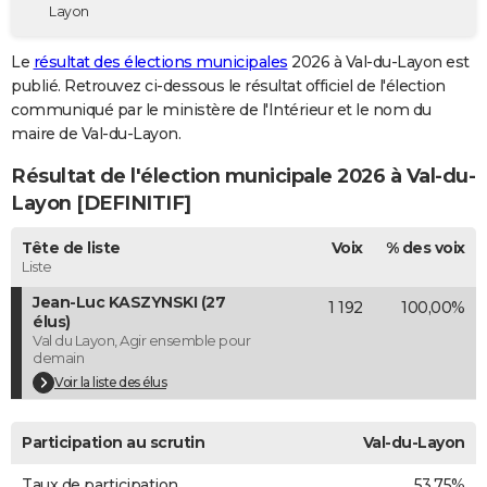
Layon
City break
Voyage de noces
Climat
Destinations
Voyage nature
Forum
+
PHOTO
Le
résultat des élections municipales
2026 à Val-du-Layon est
GUIDES D'ACHAT
publié. Retrouvez ci-dessous le résultat officiel de l'élection
communiqué par le ministère de l'Intérieur et le nom du
BONS PLANS
maire de Val-du-Layon.
CARTE DE VOEUX
Résultat de l'élection municipale 2026 à Val-du-
Carte Bonne année
Carte Pâques
Carte de Noël
Carte Saint-Valentin
Carte d'anniversaire
Layon [DEFINITIF]
DICTIONNAIRE
Biographies
Expressions
Dictionnaire
Citations
Proverbes
Tête de liste
Voix
% des voix
PROGRAMME TV
Liste
COPAINS D'AVANT
Jean-Luc KASZYNSKI (27
1 192
100,00%
élus)
Se connecter
Collèges
Universités
Service militaire
S'inscrire
Lycées
Primaires
Entreprises
Avis de recherche
AVIS DE DÉCÈS
Val du Layon, Agir ensemble pour
demain
FORUM
Voir la liste des élus
Lifestyle
Sport
Television
Cinema
Bricolage
Culture
Auto
Voyage
Participation au scrutin
Val-du-Layon
Taux de participation
53,75%