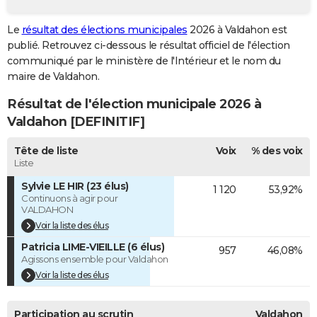
City break
Voyage de noces
Climat
Destinations
Voyage nature
Forum
+
PHOTO
Le
résultat des élections municipales
2026 à Valdahon est
publié. Retrouvez ci-dessous le résultat officiel de l'élection
GUIDES D'ACHAT
communiqué par le ministère de l'Intérieur et le nom du
BONS PLANS
maire de Valdahon.
Résultat de l'élection municipale 2026 à
CARTE DE VOEUX
Valdahon [DEFINITIF]
Carte Bonne année
Carte Pâques
Carte de Noël
Carte Saint-Valentin
Carte d'anniversaire
DICTIONNAIRE
Tête de liste
Voix
% des voix
Biographies
Expressions
Dictionnaire
Citations
Proverbes
PROGRAMME TV
Liste
Sylvie LE HIR (23 élus)
1 120
53,92%
COPAINS D'AVANT
Continuons à agir pour
VALDAHON
Se connecter
Collèges
Universités
Service militaire
S'inscrire
Lycées
Primaires
Entreprises
Avis de recherche
AVIS DE DÉCÈS
Voir la liste des élus
Patricia LIME-VIEILLE (6 élus)
FORUM
957
46,08%
Agissons ensemble pour Valdahon
Lifestyle
Sport
Television
Cinema
Bricolage
Culture
Auto
Voyage
Voir la liste des élus
Participation au scrutin
Valdahon