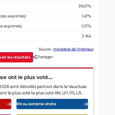
39,67%
otes exprimés)
1,47%
es exprimés)
1,07%
3 744
Source :
ministère de l’Intérieur
Partager
oir les résultats
se ont le plus voté...
2026 sont dévoilés partout dans le Vaucluse.
le plus voté le plus voté RN, LFI, PS, LR...
RN ou extrême droite