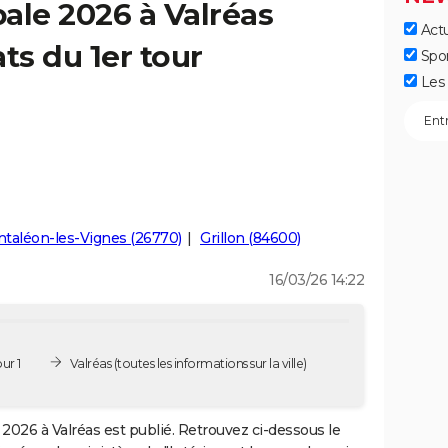
ale 2026 à Valréas
Actu
ts du 1er tour
Spo
Les 
ntaléon-les-Vignes (26770)
Grillon (84600)
16/03/26 14:22
ur 1
Valréas
(toutes les informations sur la ville)
2026 à Valréas est publié. Retrouvez ci-dessous le