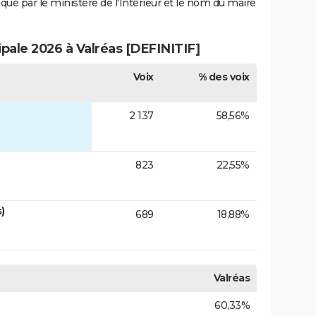
iqué par le ministère de l'Intérieur et le nom du maire
ipale 2026 à Valréas [DEFINITIF]
Voix
% des voix
2 137
58,56%
823
22,55%
)
689
18,88%
Valréas
60,33%