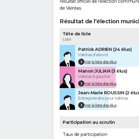
résultat officiel de l'élection commun
de Valréas.
Résultat de l'élection munic
Tête de liste
Liste
Patrick ADRIEN (24 élus)
Valréas d'abord
Voir la liste des élus
Manon JULIAN (3 élus)
Valréas à gauche
Voir la liste des élus
Jean-Marie ROUSSIN (2 élus
Entreprendre pour Valréas
Voir la liste des élus
Participation au scrutin
Taux de participation