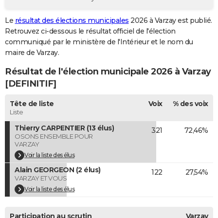
City break
Voyage de noces
Climat
Destinations
Voyage nature
Forum
+
PHOTO
Le
résultat des élections municipales
2026 à Varzay est publié.
Retrouvez ci-dessous le résultat officiel de l'élection
GUIDES D'ACHAT
communiqué par le ministère de l'Intérieur et le nom du
BONS PLANS
maire de Varzay.
Résultat de l'élection municipale 2026 à Varzay
CARTE DE VOEUX
[DEFINITIF]
Carte Bonne année
Carte Pâques
Carte de Noël
Carte Saint-Valentin
Carte d'anniversaire
DICTIONNAIRE
Tête de liste
Voix
% des voix
Biographies
Expressions
Dictionnaire
Citations
Proverbes
PROGRAMME TV
Liste
Thierry CARPENTIER (13 élus)
321
72,46%
COPAINS D'AVANT
OSONS ENSEMBLE POUR
VARZAY
Se connecter
Collèges
Universités
Service militaire
S'inscrire
Lycées
Primaires
Entreprises
Avis de recherche
AVIS DE DÉCÈS
Voir la liste des élus
Alain GEORGEON (2 élus)
FORUM
122
27,54%
VARZAY ET VOUS
Lifestyle
Sport
Television
Cinema
Bricolage
Culture
Auto
Voyage
Voir la liste des élus
Participation au scrutin
Varzay